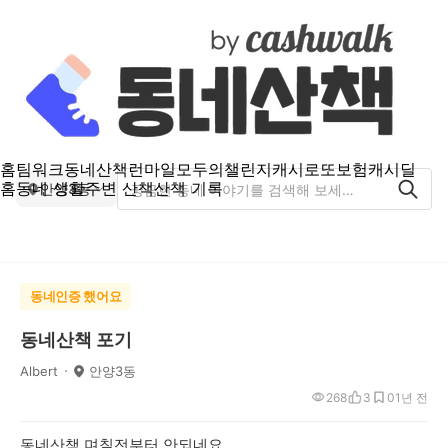
홈
팀워크
동네산책
런마일
모두의챌린지
캐시로또
보험
캐시딜
홈
동네 생활
주변 산책
산책 기록
안양3동
동네인증 했어요
동네산책 포기
Albert
안양3동
268
3
0
1년 전
동네산책 며칠전부터 안되네요.