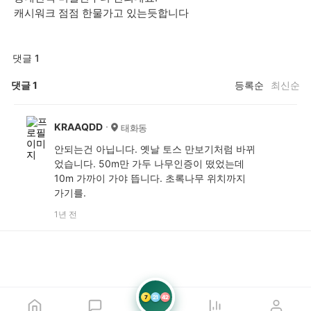
캐시워크 점점 한물가고 있는듯합니다
댓글 1
댓글
1
등록순
최신순
KRAAQDD
태화동
안되는건 아닙니다. 옛날 토스 만보기처럼 바뀌
었습니다. 50m만 가두 나무인증이 떴었는데
10m 가까이 가야 뜹니다. 초록나무 위치까지
가기를.
1년 전
7
21
42