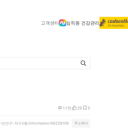
고객센터
임직원 건강관리
1.1천
29
5
안양시-만안구-석수2동/information/66258109
주소복사