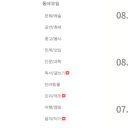
동네모임
문화/예술
공연/축제
종교/봉사
친목/모임
인문/과학
독서/글쓰기
반려동물
요리/제조
여행/캠핑
음악/악기