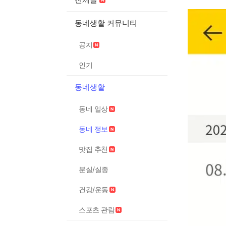
동네생활 커뮤니티
공지
인기
동네생활
동네 일상
동네 정보
맛집 추천
분실/실종
건강/운동
스포츠 관람