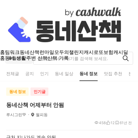
홈
팀워크
동네산책
런마일
모두의챌린지
캐시로또
보험
캐시딜
홈
동네 생활
주변 산책
산책 기록
월피동
전체글
공지
인기
동네 일상
동네 정보
맛집 추천
분실
동네 정보
인기글
동네산책 어제부터 안됨
루시그린💚
월피동
458
12
6
1년 전
근처 지나가도 계속 안됨