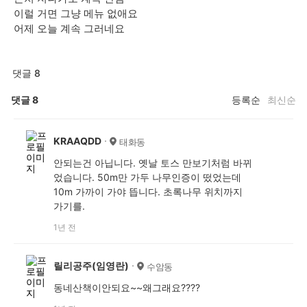
이럴 거면 그냥 메뉴 없애요
어제 오늘 계속 그러네요
댓글 8
댓글
8
등록순
최신순
KRAAQDD
태화동
안되는건 아닙니다. 옛날 토스 만보기처럼 바뀌
었습니다. 50m만 가두 나무인증이 떴었는데
10m 가까이 가야 뜹니다. 초록나무 위치까지
가기를.
1년 전
릴리공주(임영란)
수암동
동네산책이안되요~~왜그래요????