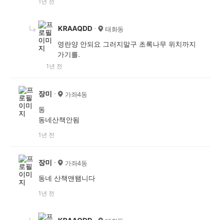
1년 전
KRAAQDD
태화동
영란양 안되요 그러지말구 초록나무 위치까지
가기를.
1년 전
장미
가좌4동
동
동네산책안됨
1년 전
장미
가좌4동
동네 산책앤됌니다
1년 전