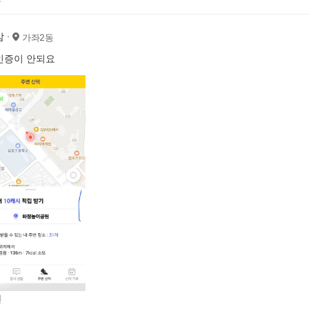
맘
가좌2동
인증이 안되요
전