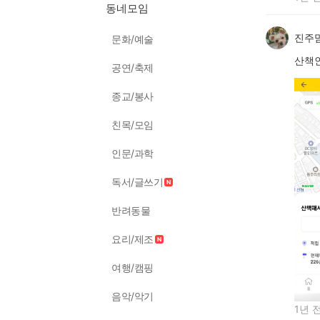
동네모임
진주
문화/예술
산책
공연/축제
종교/봉사
친목/모임
인문/과학
독서/글쓰기
반려동물
요리/제조
여행/캠핑
음악/악기
1년 