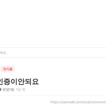
인기글
인증이안되요
온양1동
1년 전
https://cashwalk.com/local/commu