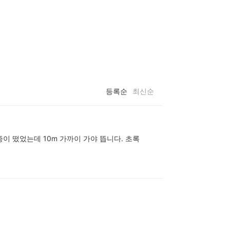
등록순
최신순
이 떴었는데 10m 가까이 가야 뜹니다. 초록