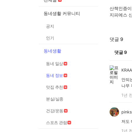
산책인증이
동네생활 커뮤니티
지피에스 
공지
인기
댓글 9
동네생활
댓글
9
동네 일상
KRA
동네 정보
안되는
나무 
맛집 추천
1년 
분실/실종
건강/운동
pinks
저도 
스포츠 관람
1년 