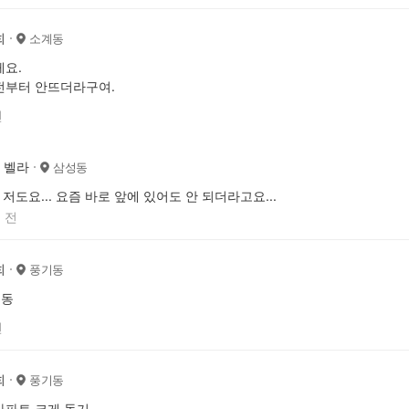
희
소계동
요.
전부터 안뜨더라구여.
전
벨라
삼성동
저도요... 요즘 바로 앞에 있어도 안 되더라고요...
 전
희
풍기동
6동
전
희
풍기동
아파트 크게 돌기