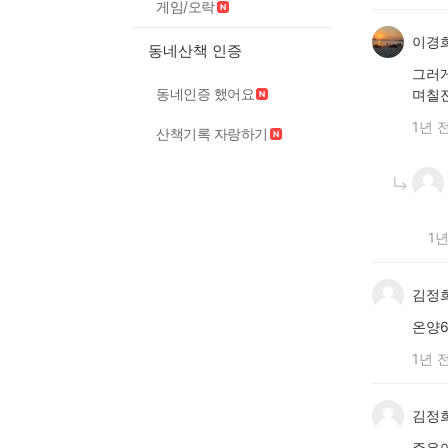
게임/오락
이경
동네산책 인증
그러게
동네인증 했어요
며칠
1년 
산책기록 자랑하기
1년
김정
온양
1년 
김정
주은