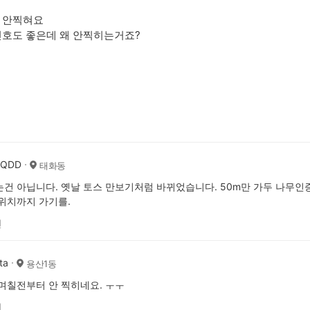
 안찍혀요
신호도 좋은데 왜 안찍히는거죠?
AQDD
태화동
건 아닙니다. 옛날 토스 만보기처럼 바뀌었습니다. 50m만 가두 나무인증
위치까지 가기를.
전
ta
용산1동
며칠전부터 안 찍히네요. ㅜㅜ
전