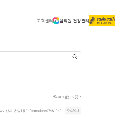
고객센터
임직원 건강관리
464
15
7
nity/아산시-온양1동/information/97481042
주소복사