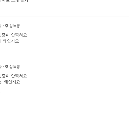
전
화
성복동
인증이 안찍혀요
가 왜인지요
전
화
성복동
인증이 안찍혀요
는 왜인지요
전