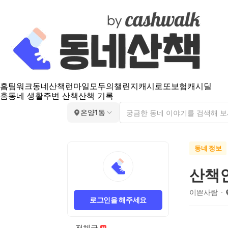
홈
팀워크
동네산책
런마일
모두의챌린지
캐시로또
보험
캐시딜
홈
동네 생활
주변 산책
산책 기록
온양1동
동네 정보
산책
이쁜사람
로그인을 해주세요
전체글