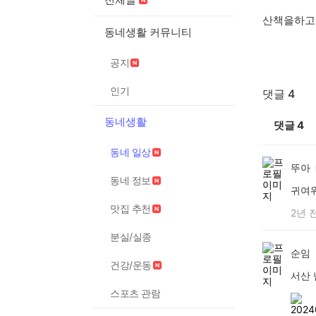
산책을하고
동네생활 커뮤니티
공지
인기
댓글 4
동네생활
댓글
4
동네 일상
뚜아
동네 정보
귀여
맛집 추천
2년 
분실/실종
순임
건강/운동
서산 
스포츠 관람