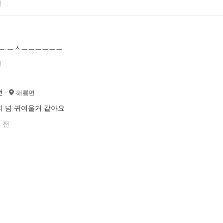
전
.ㅡ.ㅡㅅㅡㅡㅡㅡㅡㅡ
전
현
해룡면
 넘 귀여울거 같아요
 전