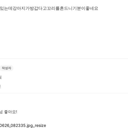
있는데강아지가방갑다고꼬리를흔드니기분이좋네요
작성자
워
전
넘 좋아요!