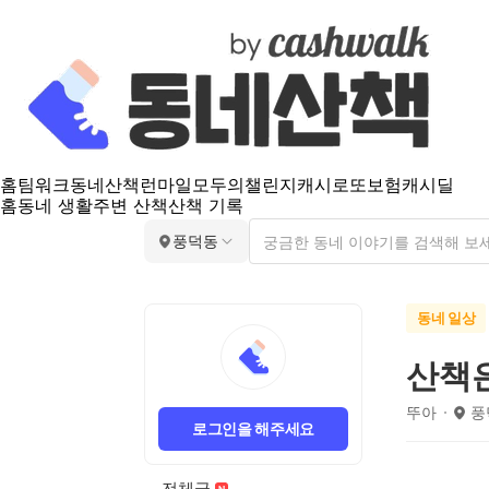
홈
팀워크
동네산책
런마일
모두의챌린지
캐시로또
보험
캐시딜
홈
동네 생활
주변 산책
산책 기록
풍덕동
동네 일상
산책
뚜아
풍
로그인을 해주세요
전체글