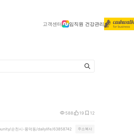
고객센터
임직원 건강관리
588
19
12
mmunity/순천시-풍덕동/dailylife/63858742
주소복사