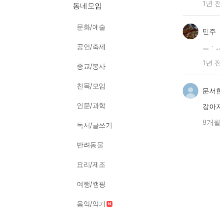
1년 
동네모임
문화/예술
민주
공연/축제
ㅡㆍ
1년 
종교/봉사
친목/모임
문서
인문/과학
강아지
8개월
독서/글쓰기
반려동물
요리/제조
여행/캠핑
음악/악기