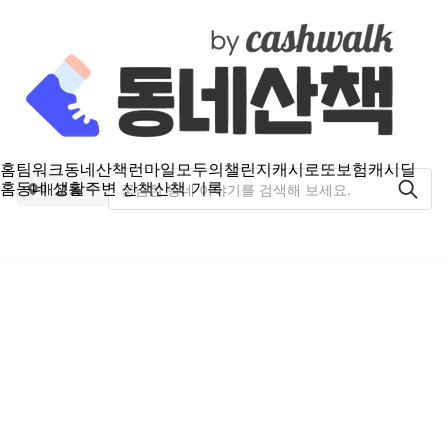
홈
팀워크
동네산책
런마일
모두의챌린지
캐시로또
보험
캐시딜
홈
동네 생활
주변 산책
산책 기록
매교동