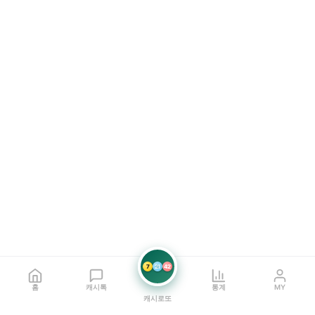
7
21
42
홈
캐시톡
통계
MY
캐시로또