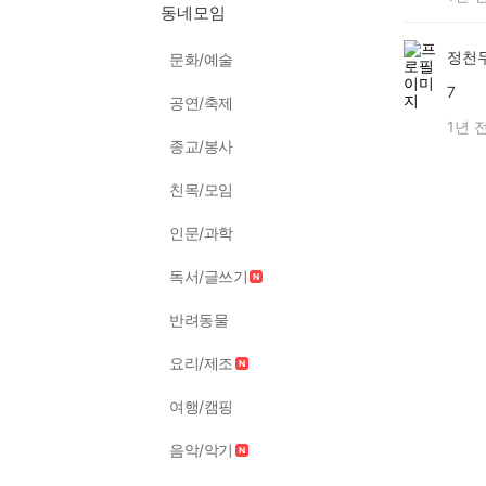
동네모임
정천
문화/예술
7
공연/축제
1년 
종교/봉사
친목/모임
인문/과학
독서/글쓰기
반려동물
요리/제조
여행/캠핑
음악/악기