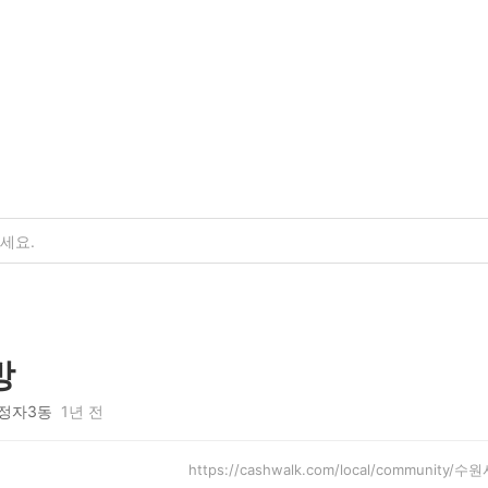
방
정자3동
1년 전
https://cashwalk.com/local/community