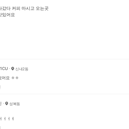
나갔다 커피 마시고 오는곳
 맛있어요
1CU
신내2동
었어요 ㅎㅎ
전
진
성복동
 ㅓㅓㅓㅕ
전