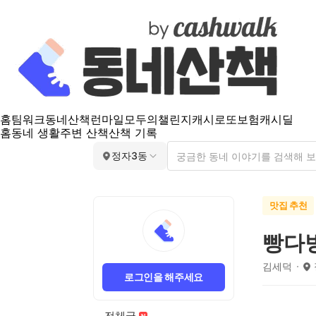
홈
팀워크
동네산책
런마일
모두의챌린지
캐시로또
보험
캐시딜
홈
동네 생활
주변 산책
산책 기록
정자3동
맛집 추천
빵다
김세덕
로그인을 해주세요
전체글