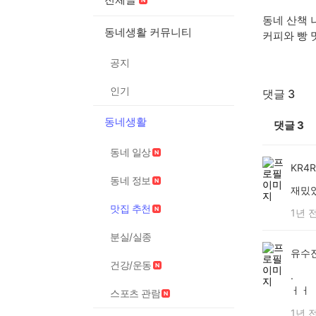
동네 산책 
동네생활 커뮤니티
커피와 빵
공지
인기
댓글 3
동네생활
댓글
3
동네 일상
KR4R
동네 정보
재밌
맛집 추천
1년 
분실/실종
유수
건강/운동
.
ㅓㅓ
스포츠 관람
1년 