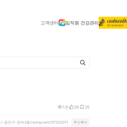
고객센터
임직원 건강관리
1천
26
25
/수원시-장안구-정자3동/restaurant/97225011
주소복사