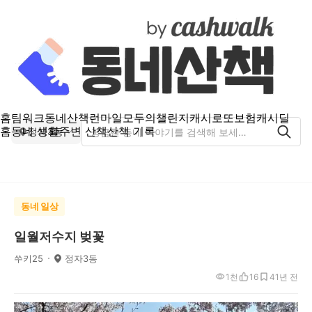
홈
팀워크
동네산책
런마일
모두의챌린지
캐시로또
보험
캐시딜
홈
동네 생활
주변 산책
산책 기록
정자3동
동네 일상
일월저수지 벚꽃
쑤키25
정자3동
1천
16
4
1년 전