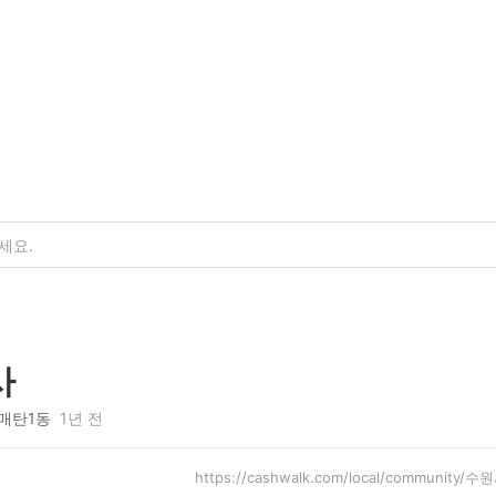
사
매탄1동
1년 전
https://cashwalk.com/local/community