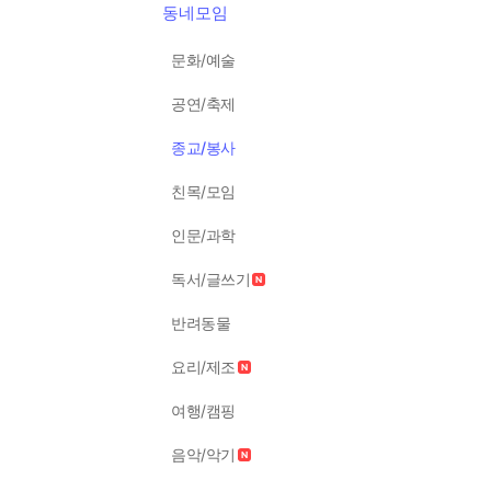
동네모임
문화/예술
공연/축제
종교/봉사
친목/모임
인문/과학
독서/글쓰기
반려동물
요리/제조
여행/캠핑
음악/악기