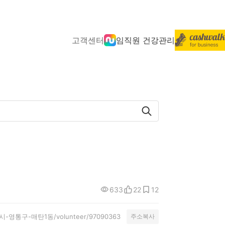
고객센터
임직원 건강관리
633
22
12
/수원시-영통구-매탄1동/volunteer/97090363
주소복사