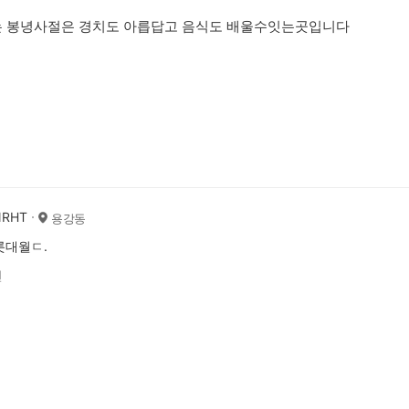
는 봉녕사절은 경치도 아릅답고 음식도 배울수잇는곳입니다
NRHT
용강동
롯대월ㄷ.
전