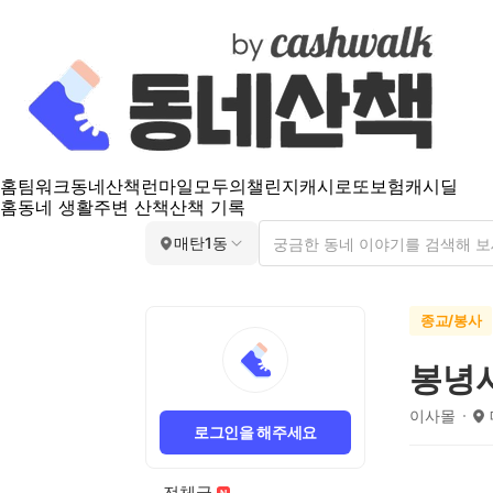
홈
팀워크
동네산책
런마일
모두의챌린지
캐시로또
보험
캐시딜
홈
동네 생활
주변 산책
산책 기록
매탄1동
종교/봉사
봉녕
이사몰
로그인을 해주세요
전체글