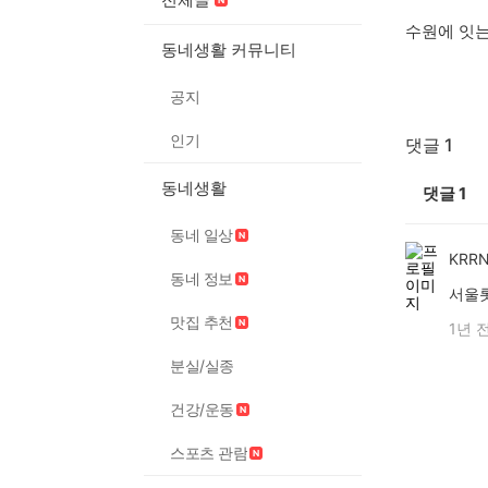
수원에 잇
동네생활 커뮤니티
공지
인기
댓글 1
동네생활
댓글
1
동네 일상
KRR
동네 정보
서울
맛집 추천
1년 
분실/실종
건강/운동
스포츠 관람