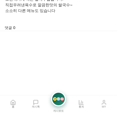
직접우려낸육수로 깔끔한맛의 쌀국수~
소소히 다른 메뉴도 있습니다
댓글 0
7
21
42
홈
캐시톡
통계
MY
캐시로또