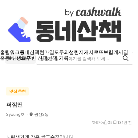
홈
팀워크
동네산책
런마일
모두의챌린지
캐시로또
보험
캐시딜
홈
동네 생활
주변 산책
산책 기록
권선2동
맛집 추천
퍼깜띤
2young호
권선2동
970
35
13
1년 전
노란색가게 작은 쌀국수집입니다.