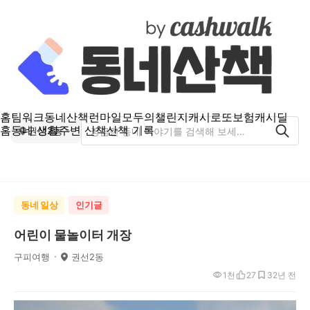
홈
팀워크
동네산책
런마일
모두의챌린지
캐시로또
보험
캐시딜
홈
동네 생활
주변 산책
산책 기록
권선2동
동네 일상
인기글
어린이 물놀이터 개장
구피여행
권선2동
1천
27
3
2년 전