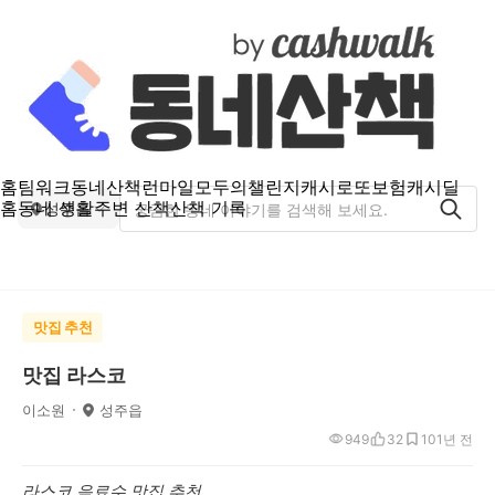
홈
팀워크
동네산책
런마일
모두의챌린지
캐시로또
보험
캐시딜
홈
동네 생활
주변 산책
산책 기록
성주읍
맛집 추천
맛집 라스코
이소원
성주읍
949
32
10
1년 전
라스코 음료수 맛집 추천