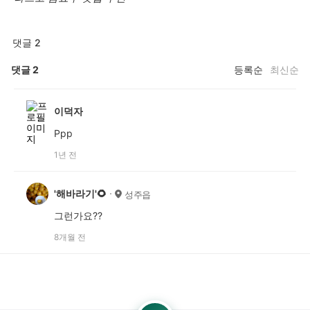
댓글 2
댓글
2
등록순
최신순
이덕자
Ppp
1년 전
'해바라기'🌻
성주읍
그런가요??
8개월 전