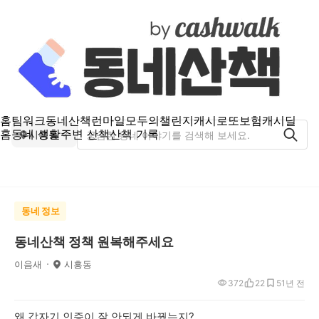
홈
팀워크
동네산책
런마일
모두의챌린지
캐시로또
보험
캐시딜
홈
동네 생활
주변 산책
산책 기록
시흥동
동네 정보
동네산책 정책 원복해주세요
이음새
시흥동
372
22
5
1년 전
왜 갑자기 인증이 잘 안되게 바꿨는지?