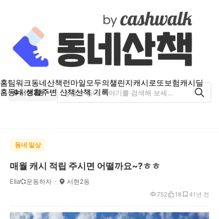
홈
팀워크
동네산책
런마일
모두의챌린지
캐시로또
보험
캐시딜
홈
동네 생활
주변 산책
산책 기록
서현2동
동네 일상
매월 캐시 적립 주시면 어떨까요~?ㅎㅎ
EIla💞운동하자
서현2동
752
18
4
1년 전