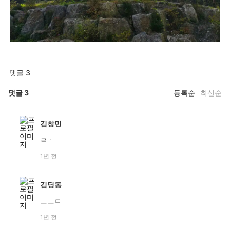
댓글 3
댓글
3
등록순
최신순
김창민
ㄹㆍ
1년 전
김딩동
ㅡㅡㄷ
1년 전