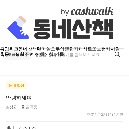
홈
팀워크
동네산책
런마일
모두의챌린지
캐시로또
보험
캐시딜
홈
동네 생활
주변 산책
산책 기록
금곡동
동네 일상
안녕하세여
김성윤
금곡동
811
27
13
1년 전
메리크리스마스