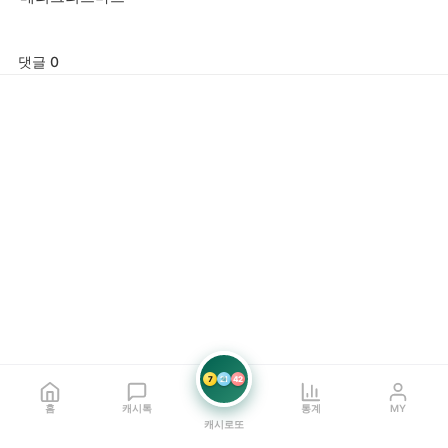
댓글 0
7
21
42
홈
캐시톡
통계
MY
캐시로또