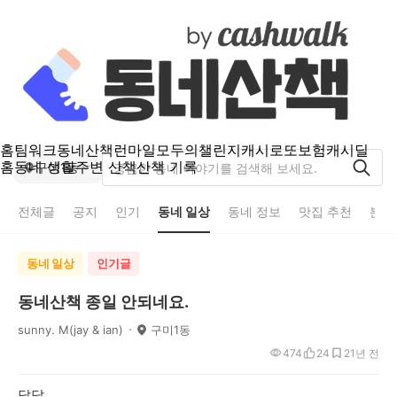
홈
팀워크
동네산책
런마일
모두의챌린지
캐시로또
보험
캐시딜
홈
동네 생활
주변 산책
산책 기록
구미1동
전체글
공지
인기
동네 일상
동네 정보
맛집 추천
분실
동네 일상
인기글
동네산책 종일 안되네요.
sunny. M(jay & ian)
구미1동
474
24
2
1년 전
답답