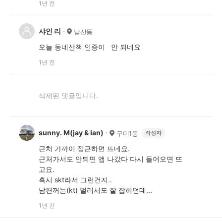
1년 전
샤인 리
남산동
오늘 동네산책 인증이 안 되네요
1년 전
삭제된 댓글입니다.
sunny. M(jay & ian)
구미1동
작성자
근처 가까이 접근하면 뜨네요.
근처가서도 안되면 앱 나갔다 다시 들어오면 뜨
고요.
혹시 skt라서 그런건지..
남편꺼는(kt) 멀리서도 잘 잡히던데...
1년 전