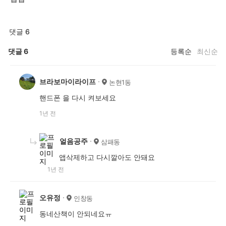
댓글 6
댓글
6
등록순
최신순
브라보마이라이프
논현1동
핸드폰 을 다시 켜보세요
1년 전
얼음공주
삼패동
앱삭제하고 다시깔아도 안돼요
1년 전
오유정
인창동
동네산책이 안되네요ㅠ