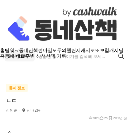
홈
팀워크
동네산책
런마일
모두의챌린지
캐시로또
보험
캐시딜
홈
동네 생활
주변 산책
산책 기록
신내2동
동네 정보
ㄴㄷ
김인순
신내2동
982
25
20
1년 전
.
ㅅ