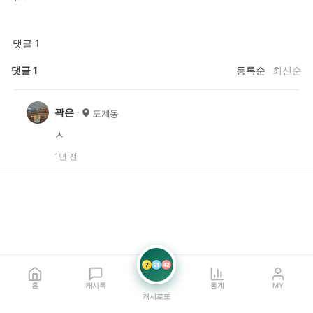
댓글 1
댓글
1
등록순
최신순
곽은
도계동
ㅅ
1년 전
7
21
42
홈
캐시톡
통계
MY
캐시로또