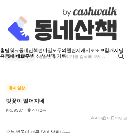
홈
팀워크
동네산책
런마일
모두의챌린지
캐시로또
보험
캐시딜
홈
동네 생활
주변 산책
산책 기록
신내2동
동네 일상
벚꽃이 떨어지네
KRU9SB7
신내2동
460
18
9
1년 전
오늘 벚꽃이 너무 많이 날린다~~