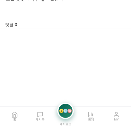
댓글 0
7
21
42
홈
캐시톡
통계
MY
캐시로또