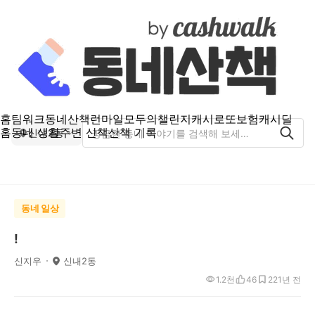
홈
팀워크
동네산책
런마일
모두의챌린지
캐시로또
보험
캐시딜
홈
동네 생활
주변 산책
산책 기록
신내2동
동네 일상
!
신지우
신내2동
1.2천
46
22
1년 전