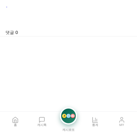
.
댓글 0
7
21
42
홈
캐시톡
통계
MY
캐시로또