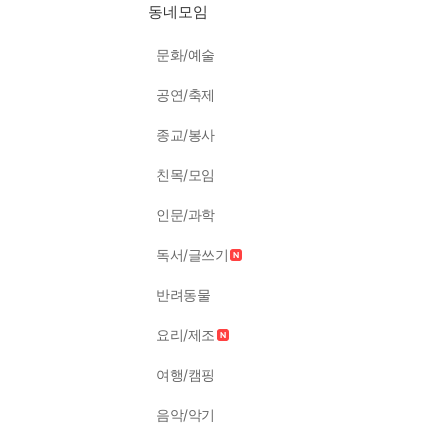
동네모임
문화/예술
공연/축제
종교/봉사
친목/모임
인문/과학
독서/글쓰기
반려동물
요리/제조
여행/캠핑
음악/악기