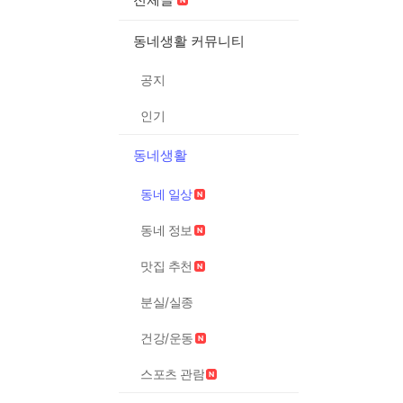
동네생활 커뮤니티
공지
인기
동네생활
동네 일상
동네 정보
맛집 추천
분실/실종
건강/운동
스포츠 관람