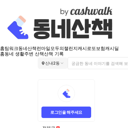
홈
팀워크
동네산책
런마일
모두의챌린지
캐시로또
보험
캐시딜
홈
동네 생활
주변 산책
산책 기록
신내2동
로그인을 해주세요
전체글