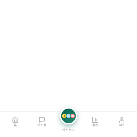
7
21
42
홈
캐시톡
통계
MY
캐시로또