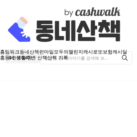
홈
팀워크
동네산책
런마일
모두의챌린지
캐시로또
보험
캐시딜
홈
동네 생활
주변 산책
산책 기록
면목제4동