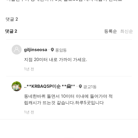
댓글 2
댓글
2
등록순
최신순
giljinseosa
풍암동
지점 20미터 내로 가까이 가세요.
1년 전
..**KRBAQ5P미순 **🤗^^
광교1동
동네한바퀴 돌면서 10미터 이내에 들어가야 적
립캐시가 뜨는것 같습니다.하루5곳입니다
1년 전