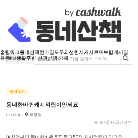
홈
팀워크
동네산책
런마일
모두의챌린지
캐시로또
보험
캐시딜
홈
동네 생활
주변 산책
산책 기록
와룡동
동네 일상
동네한바퀴케시적립이안되요
misslim
와룡동
407
18
2
1년 전
며칠전부터 동네한바퀴 5곳 돌고50점 케시적립이 안되요