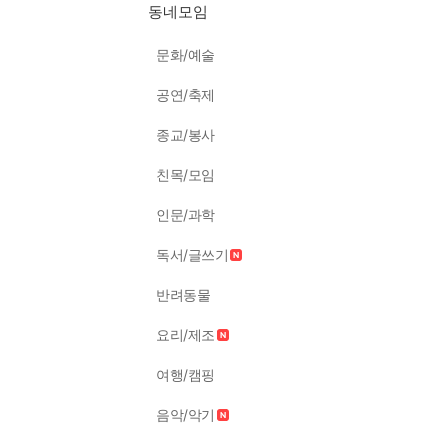
동네모임
문화/예술
공연/축제
종교/봉사
친목/모임
인문/과학
독서/글쓰기
반려동물
요리/제조
여행/캠핑
음악/악기