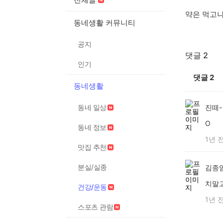
약은 먹고나
동네생활 커뮤니티
공지
댓글 2
인기
댓글
2
동네생활
동네 일상
진떼-
O
동네 정보
1년 
맛집 추천
분실/실종
김종
치말
건강/운동
1년 
스포츠 관람