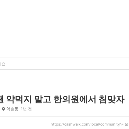
땐 약먹지 말고 한의원에서 침맞자
역촌동
1년 전
https://cashwalk.com/local/communit