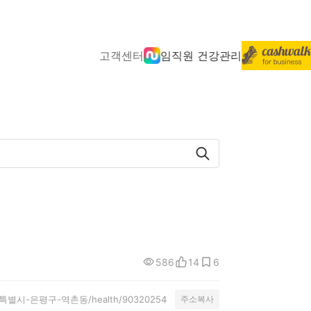
고객센터
임직원 건강관리
586
14
6
y/서울특별시-은평구-역촌동/health/90320254
주소복사