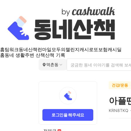
홈
팀워크
동네산책
런마일
모두의챌린지
캐시로또
보험
캐시딜
홈
동네 생활
주변 산책
산책 기록
역촌동
건강/운동
아플
KRN8TKQ
로그인을 해주세요
전체글