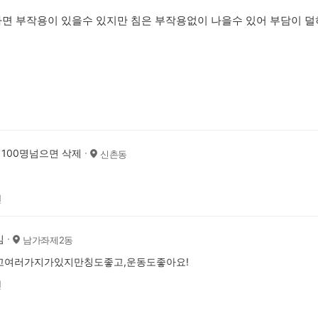
면 부작용이 있을수 있지만 침은 부작용없이 나을수 있어 부담이 덜
 100명넘으면 삭제
신촌동
전
임
남가좌제2동
고여러가지가있지만칭도좋고,운동도좋아요!
전