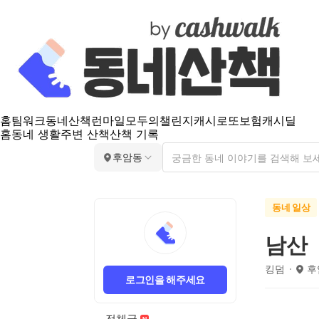
홈
팀워크
동네산책
런마일
모두의챌린지
캐시로또
보험
캐시딜
홈
동네 생활
주변 산책
산책 기록
후암동
동네 일상
남산
킹덤
후
로그인을 해주세요
전체글