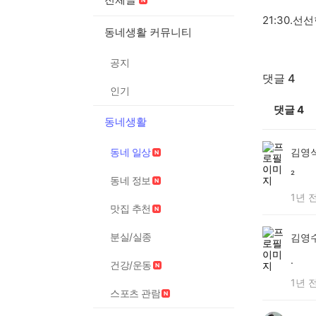
21:30.
동네생활 커뮤니티
공지
댓글 4
인기
댓글
4
동네생활
동네 일상
김영
²
동네 정보
1년 
맛집 추천
분실/실종
김영
.
건강/운동
1년 
스포츠 관람