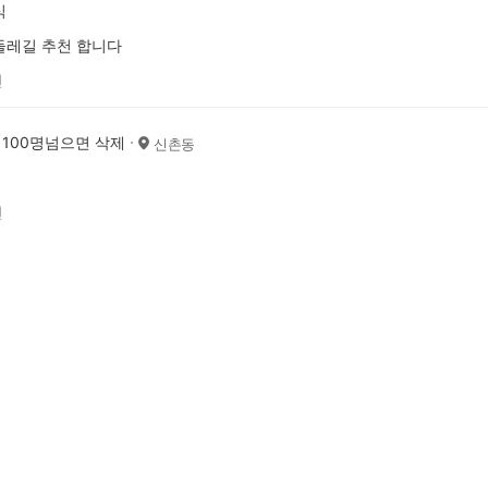
식
둘레길 추천 합니다
전
 100명넘으면 삭제
신촌동
전