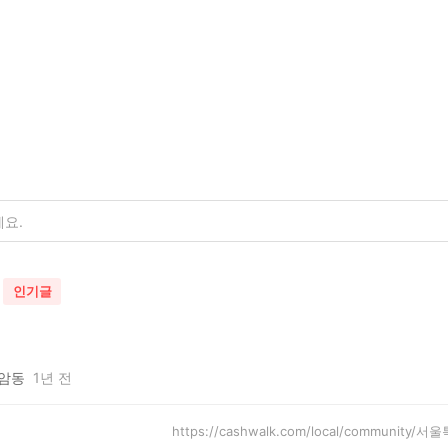
인기글
암동
1년 전
https://cashwalk.com/local/community