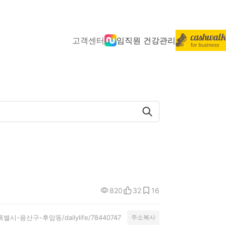
고객센터
임직원 건강관리
820
32
16
/서울특별시-용산구-후암동/dailylife/78440747
주소복사