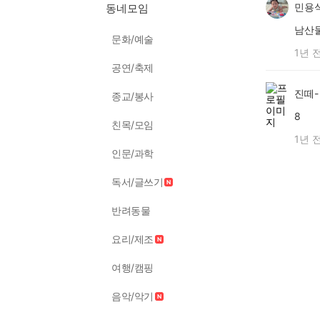
민용
동네모임
남산
문화/예술
1년 
공연/축제
진떼-
종교/봉사
8
친목/모임
1년 
인문/과학
독서/글쓰기
반려동물
요리/제조
여행/캠핑
음악/악기