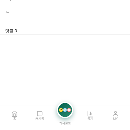
ㄷ.
댓글 0
7
21
42
홈
캐시톡
통계
MY
캐시로또