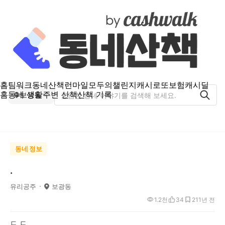
홈
팀워크
동네산책
런마일
모두의챌린지
캐시로또
보험
캐시딜
홈
동네 생활
주변 산책
산책 기록
보광동
동네 정보
.
유리공주
보광동
1.2천
34
21
1년 전
ㄷ.ㄷ