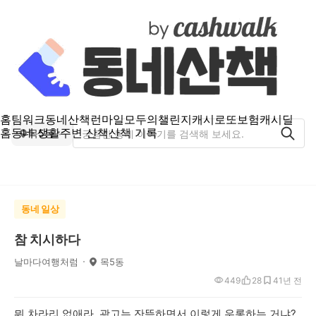
홈
팀워크
동네산책
런마일
모두의챌린지
캐시로또
보험
캐시딜
홈
동네 생활
주변 산책
산책 기록
목5동
동네 일상
참 치시하다
날마다여행처럼
목5동
449
28
4
1년 전
뭐 차라리 없애라. 광고는 잔뜩하면서 이렇게 우롱하는 거냐?