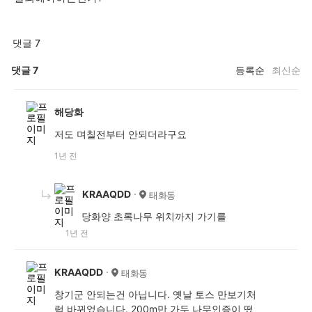
댓글 7
댓글
7
등록순
최신순
해당화
저도 며칠전부터 안되더라구요
1년 전
KRAAQDD
태화동
당화양 초록나무 위치까지 가기를
1년 전
KRAAQDD
태화동
창기군 안되는건 아닙니다. 옛날 토스 만보기처
럼 바뀌었습니다. 200m만 가두 나무인증이 떴