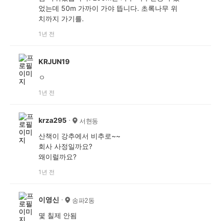
었는데 50m 가까이 가야 뜹니다. 초록나무 위
치까지 가기를.
1년 전
KRJUN19
ㅇ
1년 전
krza295
서현동
산책이 강추에서 비추로~~
회사 사정일까요?
왜이럴까요?
1년 전
이영신
송파2동
몇 칠제 안됨