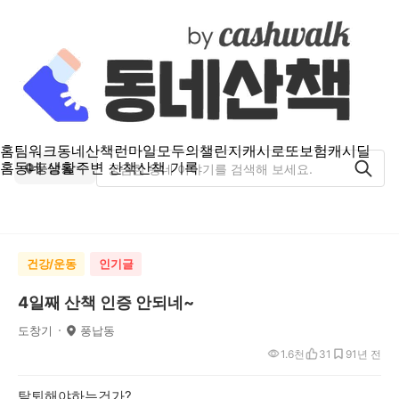
홈
팀워크
동네산책
런마일
모두의챌린지
캐시로또
보험
캐시딜
홈
동네 생활
주변 산책
산책 기록
풍납동
건강/운동
인기글
4일째 산책 인증 안되네~
도창기
풍납동
1.6천
31
9
1년 전
탈퇴해야하는건가?