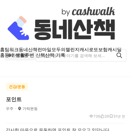
홈
팀워크
동네산책
런마일
모두의챌린지
캐시로또
보험
캐시딜
홈
동네 생활
주변 산책
산책 기록
가락본동
건강/운동
포인트
우주
가락본동
736
29
5
1년 전
감사한 마음으로 운동하면 포인트 잘 모으고 있답니다.