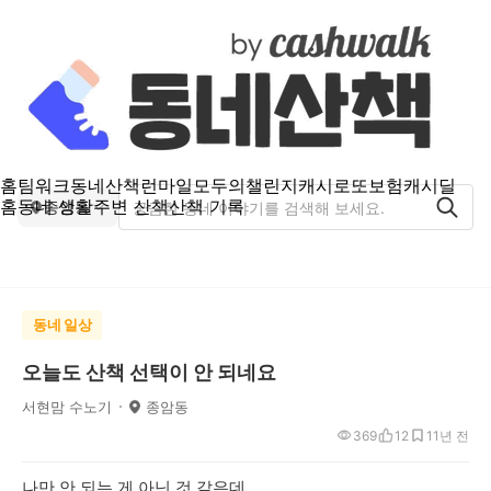
홈
팀워크
동네산책
런마일
모두의챌린지
캐시로또
보험
캐시딜
홈
동네 생활
주변 산책
산책 기록
종암동
동네 일상
오늘도 산책 선택이 안 되네요
서현맘 수노기
종암동
369
12
1
1년 전
나만 안 되는 게 아닌 것 같은데