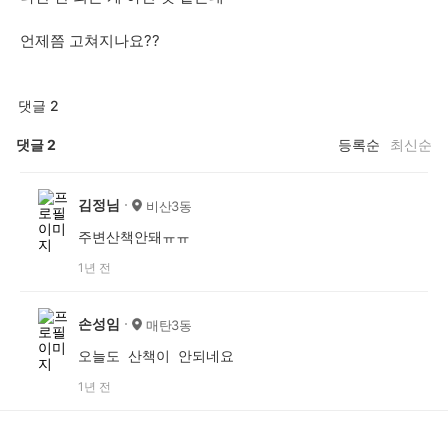
언제쯤 고쳐지나요??
댓글 2
댓글
2
등록순
최신순
김정님
비산3동
주변산책안돼ㅠㅠ
1년 전
손성임
매탄3동
오늘도 산책이 안되네요
1년 전