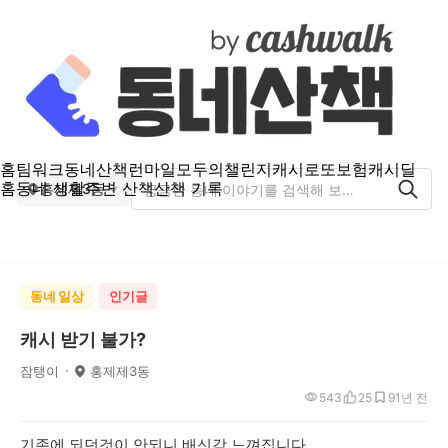
홈
팀워크
동네산책
런마일
모두의챌린지
캐시로또
보험
캐시딜
홈
동네 생활
주변 산책
산책 기록
홍제제3동
동네 일상
인기글
캐시 받기 불가?
잠탱이
홍제제3동
543
25
9
1년 전
기존에 되던것이 안되니 배신감 느껴집니다.