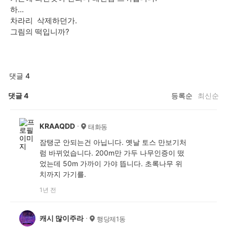
하...
차라리 삭제하던가.
그림의 떡입니까?
댓글 4
댓글
4
등록순
최신순
KRAAQDD
태화동
잠탱군 안되는건 아닙니다. 옛날 토스 만보기처
럼 바뀌었습니다. 200m만 가두 나무인증이 떴
었는데 50m 가까이 가야 뜹니다. 초록나무 위
치까지 가기를.
1년 전
캐시 많이주라
행당제1동