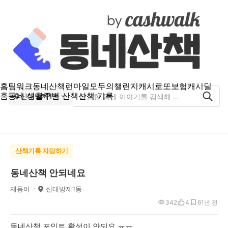
홈
팀워크
동네산책
런마일
모두의챌린지
캐시로또
보험
캐시딜
홈
동네 생활
주변 산책
산책 기록
신대방제1동
산책기록 자랑하기
동네산책 안되네요
재동이
신대방제1동
342
4
6
1년 전
동네산책 포인트 활성이 안되요 ㅠㅠ