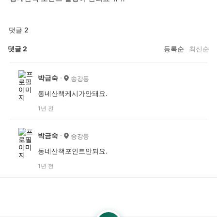
댓글 2
댓글
2
등록순
최신순
박금숙
송강동
동네산책케시가안돼요.
1년 전
박금숙
송강동
동네산책포인트안되요.
1년 전