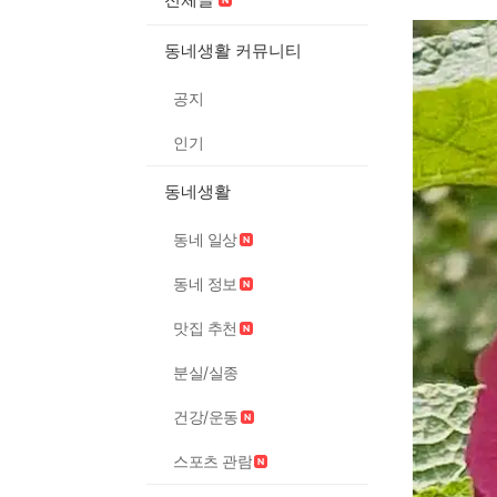
동네생활 커뮤니티
공지
인기
동네생활
동네 일상
동네 정보
맛집 추천
분실/실종
건강/운동
스포츠 관람