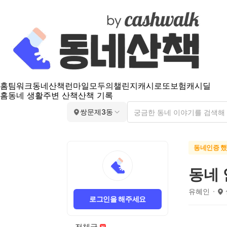
홈
팀워크
동네산책
런마일
모두의챌린지
캐시로또
보험
캐시딜
홈
동네 생활
주변 산책
산책 기록
쌍문제3동
동네인증 
동네
유혜인
로그인을 해주세요
전체글