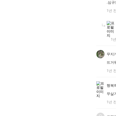
.심규
1년 
1년
무지
뜨거
1년 
행복하
무살
1년 