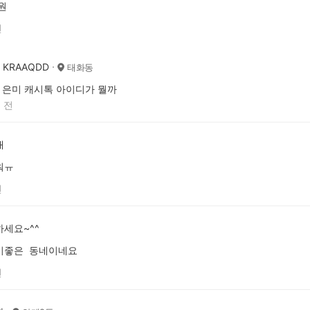
원
전
KRAAQDD
태화동
은미 캐시톡 아이디가 뭘까
 전
개
워ㅠ
전
세요~^^
기좋은 동네이네요
전