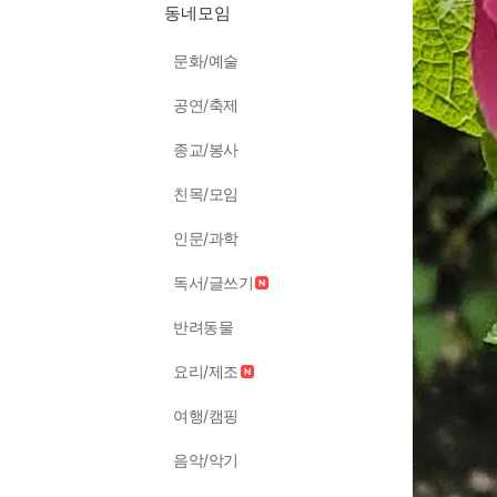
동네모임
문화/예술
공연/축제
종교/봉사
친목/모임
인문/과학
독서/글쓰기
반려동물
요리/제조
여행/캠핑
음악/악기