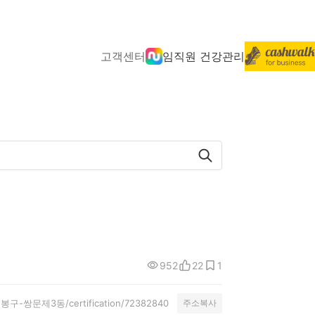
고객센터
임직원 건강관리
952
22
1
도봉구-쌍문제3동/certification/72382840
주소복사