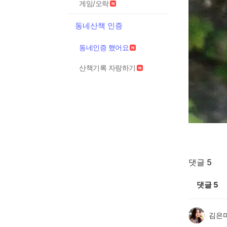
게임/오락
동네산책 인증
동네인증 했어요
산책기록 자랑하기
댓글 5
댓글
5
김은