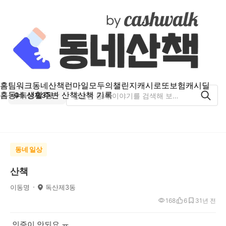
홈
팀워크
동네산책
런마일
모두의챌린지
캐시로또
보험
캐시딜
홈
동네 생활
주변 산책
산책 기록
독산제3동
동네 일상
산책
이동명
독산제3동
168
6
3
1년 전
인증이 안되요 ㅠ