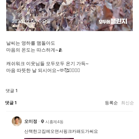
날씨는 영하를 맴돌아도
마음의 온도는 따스하게~🫂
캐쉬워크 이웃님들 모두모두 온기 가득~
마음 따뜻한 날 되시어요~🫶🥰🙇‍♀️🙆‍♀️
댓글 1
댓글
1
등록순
최신순
오미정
시흥제4동
산책한고집에오면서핑크카패도가써요