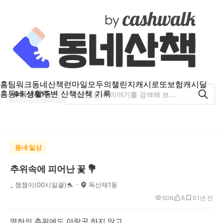
홈
팀워크
동네산책
런마일
모두의챌린지
캐시로또
보험
캐시딜
홈
동네 생활
주변 산책
산책 기록
독산제1동
동네 일상
추위속에 피어난 꽃 💐
_ 잼잼이(00시일괄)🐬
독산제1동
506
8
0
1년 전
영하의 추위에도 아랑곳 하지 않고..