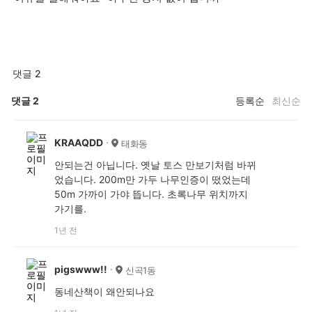
댓글 2
댓글
2
등록순
최신순
KRAAQDD
태화동
안되는건 아닙니다. 옛날 토스 만보기처럼 바뀌
었습니다. 200m만 가두 나무인증이 떴었는데
50m 가까이 가야 뜹니다. 초록나무 위치까지
가기를.
1년 전
pigswww!!
신곡1동
동네산책이 왜안되나요