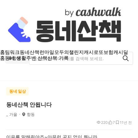
홈
팀워크
동네산책
런마일
모두의챌린지
캐시로또
보험
캐시딜
홈
동네 생활
주변 산책
산책 기록
항동
동네 일상
동네산책 안됩니다
_ 가을
항동
220
7
1
1년 전
이유를 말해줘야죠~아무런 공지 없이 뭡니까