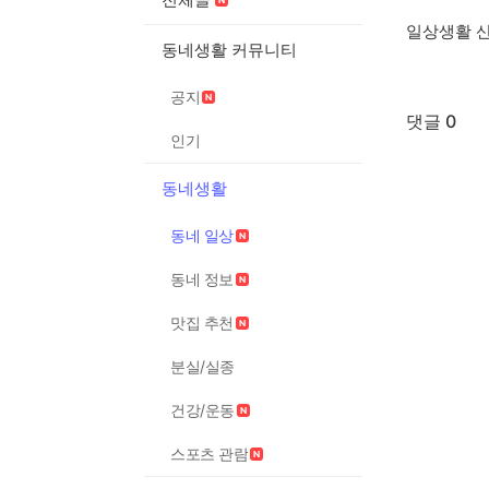
일상생활 
동네생활 커뮤니티
공지
댓글 0
인기
동네생활
동네 일상
동네 정보
맛집 추천
분실/실종
건강/운동
스포츠 관람