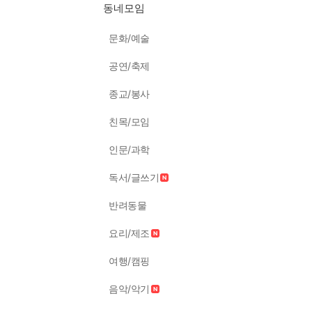
동네모임
문화/예술
공연/축제
종교/봉사
친목/모임
인문/과학
독서/글쓰기
반려동물
요리/제조
여행/캠핑
음악/악기