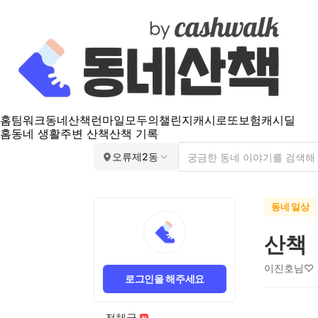
홈
팀워크
동네산책
런마일
모두의챌린지
캐시로또
보험
캐시딜
홈
동네 생활
주변 산책
산책 기록
오류제2동
동네 일상
산책
이진호님♡
로그인을 해주세요
전체글