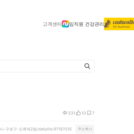
고객센터
임직원 건강관리
331
10
7
특별시-구로구-오류제2동/dailylife/97187035
주소복사