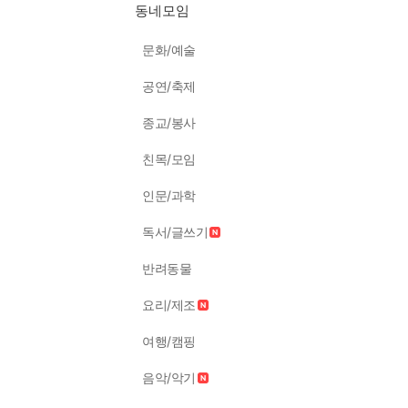
동네모임
문화/예술
공연/축제
종교/봉사
친목/모임
인문/과학
독서/글쓰기
반려동물
요리/제조
여행/캠핑
음악/악기