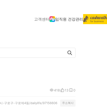
고객센터
임직원 건강관리
418
13
0
특별시-구로구-구로제4동/dailylife/97156606
주소복사