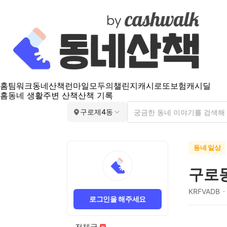
홈
팀워크
동네산책
런마일
모두의챌린지
캐시로또
보험
캐시딜
홈
동네 생활
주변 산책
산책 기록
구로제4동
동네 일상
구로
KRFVADB
로그인을 해주세요
전체글