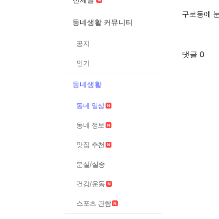
구로동에 
동네생활 커뮤니티
공지
댓글 0
인기
동네생활
동네 일상
동네 정보
맛집 추천
분실/실종
건강/운동
스포츠 관람