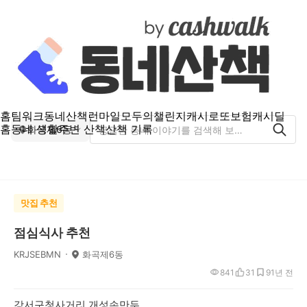
홈
팀워크
동네산책
런마일
모두의챌린지
캐시로또
보험
캐시딜
홈
동네 생활
주변 산책
산책 기록
화곡제6동
맛집 추천
점심식사 추천
KRJSEBMN
화곡제6동
841
31
9
1년 전
강서구청사거리 개성손만두