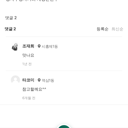
댓글 2
댓글
2
등록순
최신순
조재희
시흥제1동
맛나요
1년 전
타코미
역삼1동
참고할께요^^
6개월 전