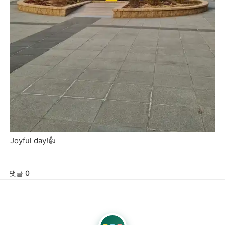
Joyful day!👍
댓글 0