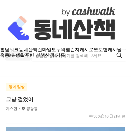
홈
팀워크
동네산책
런마일
모두의챌린지
캐시로또
보험
캐시딜
홈
동네 생활
주변 산책
산책 기록
공항동
동네 일상
그냥 걸었어
쟈스민
공항동
500
10
2
1년 전