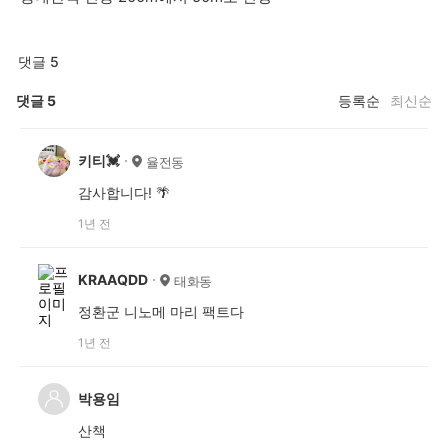
댓글 5
댓글
5
등록순
최신순
키티💓
율전동
감사합니다! 🌴
1년 전
KRAAQDD
태화동
정환군 니노메 마리 팩트다
1년 전
박용임
산책