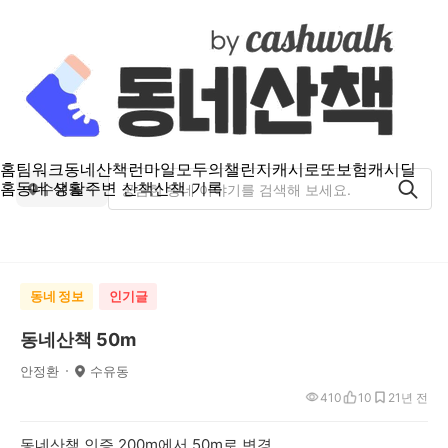
홈
팀워크
동네산책
런마일
모두의챌린지
캐시로또
보험
캐시딜
홈
동네 생활
주변 산책
산책 기록
수유동
동네 정보
인기글
동네산책 50m
안정환
수유동
410
10
2
1년 전
동네산책 인증 200m에서 50m로 변경