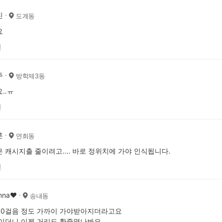
진
도계동
요
전
주
방학제3동
..ㅠ
전
훈
연희동
 캐시지출 줄이려고.... 바로 정위치에 가야 인식됩니다.
전
nna♥️
송내동
50걸음 정도 가까이 가야받아지더라고요
이더니 이젠 거리도 확줄였나봐요