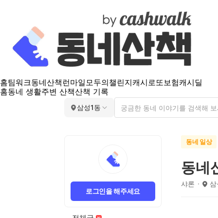
홈
팀워크
동네산책
런마일
모두의챌린지
캐시로또
보험
캐시딜
홈
동네 생활
주변 산책
산책 기록
삼성1동
동네 일상
동네
샤론
삼
로그인을 해주세요
전체글