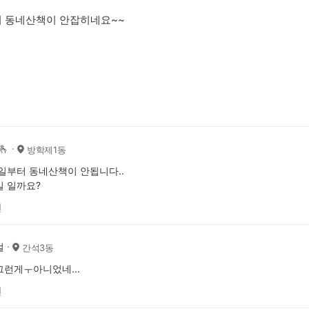
터 동네산책이 안잡히네요~~
🫰
방학제1동
일부터 동네산책이 안됩니다..
 일까요?
전
걸
간석3동
런게ㅜ아니었네...
전