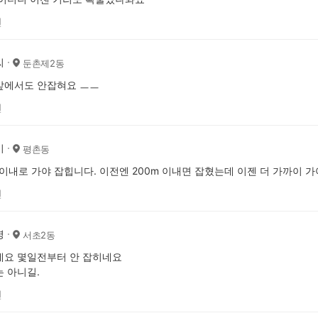
전
씨
둔촌제2동
앞에서도 안잡혀요 ㅡㅡ
전
이
평촌동
 이내로 가야 잡힙니다. 이전엔 200m 이내면 잡혔는데 이젠 더 가까이 
전
영
서초2동
네요 몇일전부터 안 잡히네요
 아니길.
전