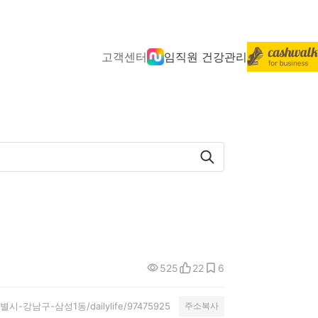
고객센터
임직원 건강관리
525
22
6
서울특별시-강남구-삼성1동/dailylife/97475925
주소복사