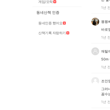
게임/오락
1년 
동네산책 인증
묭묭
동네인증 했어요
바로
산책기록 자랑하기
1년 
재털
50m
1년 
조인
그러
꼼수는
1년 