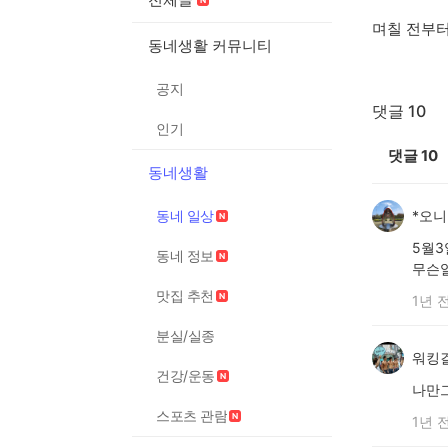
며칠 전부
동네생활 커뮤니티
공지
댓글 10
인기
댓글
10
동네생활
동네 일상
*오니
5월3
동네 정보
무슨일
맛집 추천
1년 
분실/실종
워킹
건강/운동
나만그
스포츠 관람
1년 