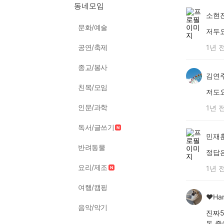
동네모임
소현
문화/예술
저두
공연/축제
1년 
종교/봉사
김연
친목/모임
저도요
인문/과학
1년 
독서/글쓰기
민재
반려동물
정답은
요리/제조
1년 
여행/캠핑
♥️Ha
음악/악기
진짜
돈 줄