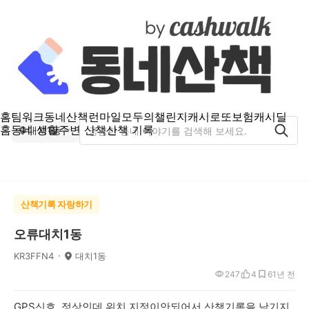
홈
팀워크
동네산책
런마일
모두의챌린지
캐시로또
보험
캐시딜
홈
동네 생활
주변 산책
산책 기록
대치1동
산책기록 자랑하기
오류대치1동
KR3FFN4
대치1동
247
4
6
1년 전
GPS신호. 정상인데 위치 지정이안되어서 산책기록을 남기지