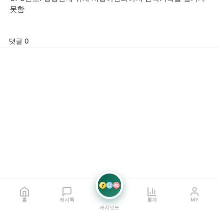
못함
댓글 0
7
21
42
홈
캐시톡
통계
MY
캐시로또