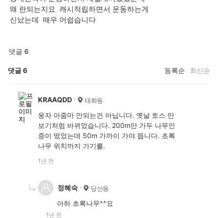
왜 란되는지요 캐시적립하면서 운동하는게
신났는데 매우 어쉽습니다
댓글 6
댓글
6
등록순
최신순
KRAAQDD
태화동
웅자 아줌마 안되는건 아닙니다. 옛날 토스 만
보기처럼 바뀌었습니다. 200m만 가두 나무인
증이 떴었는데 50m 가까이 가야 뜹니다. 초록
나무 위치까지 가기를.
1년 전
정혜숙
당산동
아하 초록나무^^요
1년 전