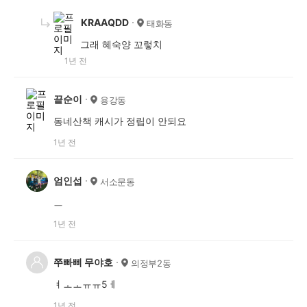
KRAAQDD
태화동
그래 혜숙양 꼬렇치
1년 전
끝순이
용강동
동네산책 캐시가 정립이 안되요
1년 전
엄인섭
서소문동
ㅡ
1년 전
쭈빠삐 무야호
의정부2동
ㅕㅗㅗㅠㅠ5ㅔ
1년 전