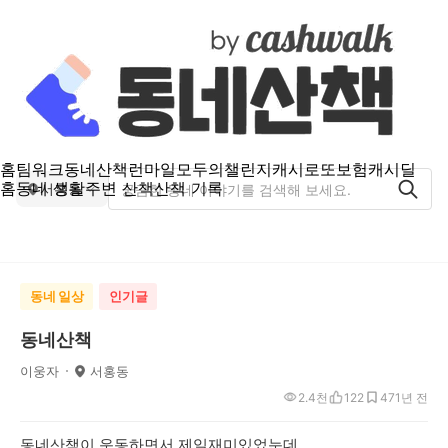
홈
팀워크
동네산책
런마일
모두의챌린지
캐시로또
보험
캐시딜
홈
동네 생활
주변 산책
산책 기록
서홍동
동네 일상
인기글
동네산책
이웅자
서홍동
2.4천
122
47
1년 전
동네산책이 운동하면서 제일재미있었눈데