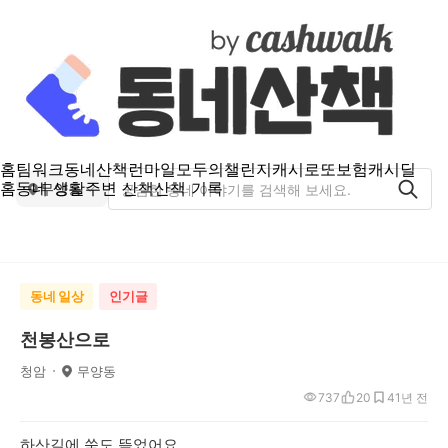
홈
팀워크
동네산책
런마일
모두의챌린지
캐시로또
보험
캐시딜
홈
동네 생활
주변 산책
산책 기록
무양동
동네 일상
인기글
천봉산으로
청암
무양동
737
20
4
1년 전
하산길에 쑥도 뜯었어요