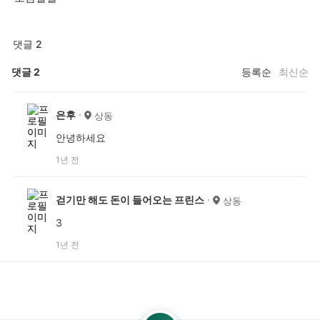
댓글 2
댓글
2
등록순
최신순
은후
상동
안녕하세요
1년 전
걷기만 해도 돈이 들어오는 프린스
상동
3
1년 전