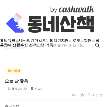
홈
팀워크
동네산책
런마일
모두의챌린지
캐시로또
보험
캐시딜
홈
동네 생활
주변 산책
산책 기록
사남면
동네 일상
오늘 날 좋음
_1월 행캐당근♡
사남면
708
19
14
1년 전
조금쌀쌀