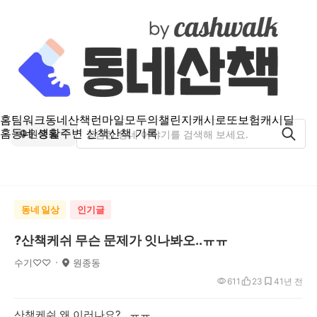
홈
팀워크
동네산책
런마일
모두의챌린지
캐시로또
보험
캐시딜
홈
동네 생활
주변 산책
산책 기록
원종동
동네 일상
인기글
?산책케쉬 무슨 문제가 잇나봐오..ㅠㅠ
수기♡♡
원종동
611
23
4
1년 전
산책케쉬 왜 이러나요? ㅠㅠ