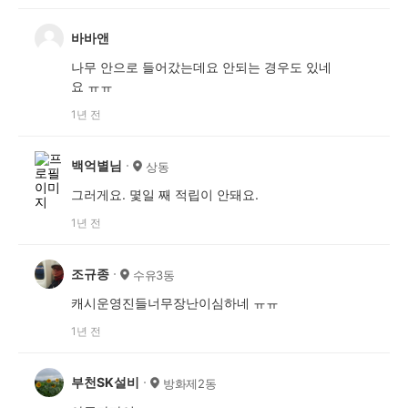
바바앤
나무 안으로 들어갔는데요 안되는 경우도 있네
요 ㅠㅠ
1년 전
백억별님
상동
그러게요. 몇일 째 적립이 안돼요.
1년 전
조규종
수유3동
캐시운영진들너무장난이심하네 ㅠㅠ
1년 전
부천SK설비
방화제2동