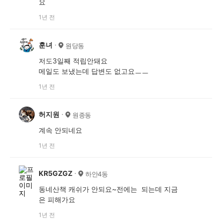
요
1년 전
훈녀
원당동
저도3일째 적립안돼요
메일도 보냈는데 답변도 없고요ㅡㅡ
1년 전
허지원
원종동
계속 안되네요
1년 전
KR5GZGZ
하안4동
동네산책 캐쉬가 안되요~전에는 되는데 지금
은 피해가요
1년 전