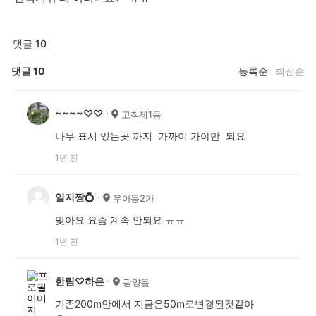
댓글 10
댓글
10
등록순
최신순
~~~~♡♡
고척제1동
나무 표시 있는곳 까지 가까이 가야만 되요
1년 전
일지짱💍
우아동2가
맞아요 요즘 계속 안되요 ㅠㅠ
1년 전
한림♡하은
광양읍
기존200m안에서 지금은50m로변경된것같아