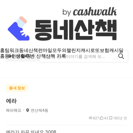
홈
팀워크
동네산책
런마일
모두의챌린지
캐시로또
보험
캐시딜
홈
동네 생활
주변 산책
산책 기록
연산제4동
동네 정보
에라
해피해요
연산제4동
827
42
18
2년 전
에라가 자꾸 뜨네요 3008