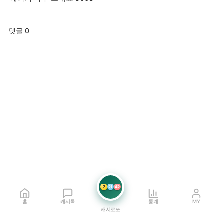
댓글 0
7
21
42
홈
캐시톡
통계
MY
캐시로또