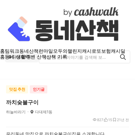
홈
팀워크
동네산책
런마일
모두의챌린지
캐시로또
보험
캐시딜
홈
동네 생활
주변 산책
산책 기록
다대제1동
맛집 추천
인기글
까치숮불구이
하늘바라기
다대제1동
827
15
2
1년 전
우리동네 맛집으로 까치숯불구이집을 소개합니다.