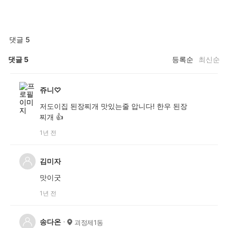
댓글 5
댓글
5
등록순
최신순
쥬니♡
저도이집 된장찌개 맛있는줄 압니다! 한우 된장
찌개 👍
1년 전
김미자
맛이굿
1년 전
송다온
괴정제1동