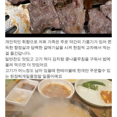
개인적인 취향으로 저희 가족은 주로 약간의 기름기가 있어 쫀
득한 향정살과 담백한 갈매기살을 시켜 한점씩 교차해서 먹는
걸 즐긴답니다.
밑반찬도 맛있고 고기 먹다 김치랑 콩나물무침을 구워서 밥에
올려 먹으면 더 맛있어요
고기가 어느정도 남아 있을때 한테이블에 한개만 주문할수 있
는 된장찌개일품정말 일품이예요