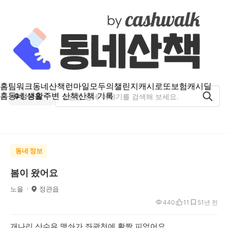
홈
팀워크
동네산책
런마일
모두의챌린지
캐시로또
보험
캐시딜
홈
동네 생활
주변 산책
산책 기록
정관읍
동네 정보
봄이 왔어요
노을
정관읍
440
11
5
1년 전
개나리.산수유.맹솨가 좌광천에 활짝 피었어요