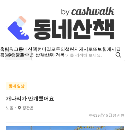
홈
팀워크
동네산책
런마일
모두의챌린지
캐시로또
보험
캐시딜
홈
동네 생활
주변 산책
산책 기록
정관읍
동네 일상
개나리가 만개했어요
노을
정관읍
639
15
6
1년 전